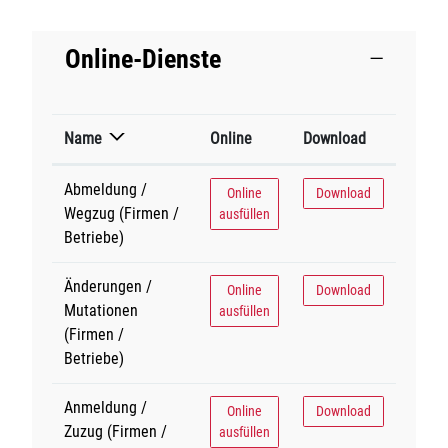
Online-Dienste
Name
Online
Download
Abmeldung /
Abmeldung / Wegzug (Firmen / Betriebe
Abmeldung / Wegzug (Fi
Online
Download
Wegzug (Firmen /
ausfüllen
Betriebe)
Änderungen /
Änderungen / Mutationen (Firmen / Betr
Änderungen / Mutatione
Online
Download
Mutationen
ausfüllen
(Firmen /
Betriebe)
Anmeldung /
Anmeldung / Zuzug (Firmen / Betriebe,
Anmeldung / Zuzug (Fir
Online
Download
Zuzug (Firmen /
ausfüllen