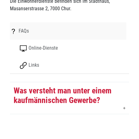
Die Einwohnerdienste befinden sich im Stadthaus,
Masanserstrasse 2, 7000 Chur.
FAQs
Online-Dienste
Links
Was versteht man unter einem
Frage
kaufmännischen Gewerbe?