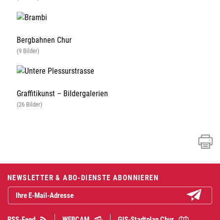
Bergbahnen Chur
(9 Bilder)
Graffitikunst – Bildergalerien
(26 Bilder)
Fusszeile
NEWSLETTER & ABO-DIENSTE ABONNIEREN
Abonniere
RSS-Feed
WEBCAM
GIS-Stadtplan Chur