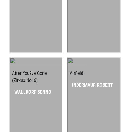
After You?ve Gone
Airfield
(Zirkus No. 6)
INDERMAUR ROBERT
WALLDORF BENNO