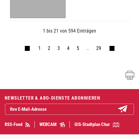
1 bis 21 von 594 Einträgen
1
2
3
4
5
…
29
Fusszeile
NEWSLETTER & ABO-DIENSTE ABONNIEREN
Abonniere
RSS-Feed
WEBCAM
GIS-Stadtplan Chur