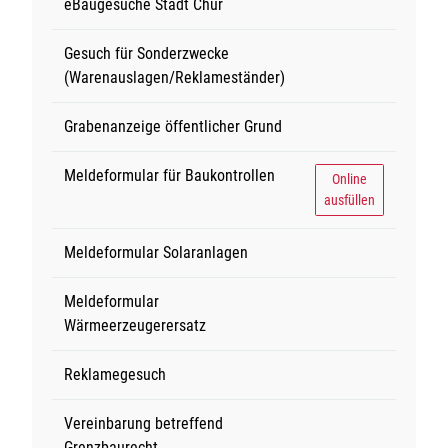
eBaugesuche Stadt Chur
Gesuch für Sonderzwecke
(Warenauslagen/Reklameständer)
Grabenanzeige öffentlicher Grund
Meldeformular für Baukontrollen
Meldeformular für Ba
Online
ausfüllen
Meldeformular Solaranlagen
Meldeformular
Wärmeerzeugerersatz
Reklamegesuch
Vereinbarung betreffend
Grenzbaurecht