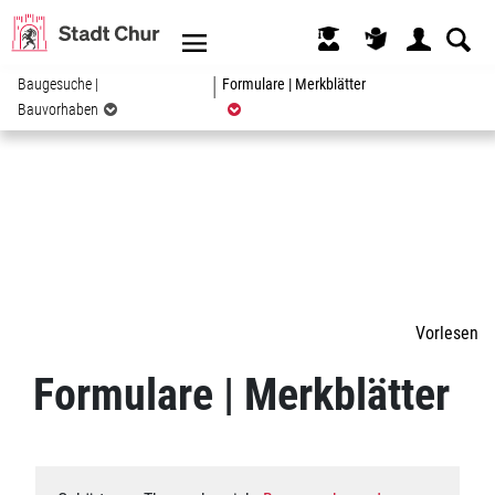
Kopfzeile
(ausgewählt)
Baugesuche |
Formulare | Merkblätter
Bauvorhaben
Inhalt
Vorlesen
Zugehörige Objekte
Formulare | Merkblätter