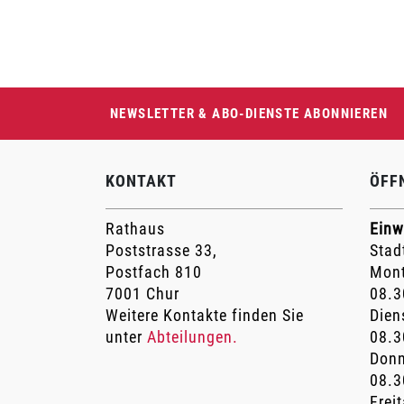
Fusszeile
NEWSLETTER & ABO-DIENSTE ABONNIEREN
KONTAKT
ÖFF
Rathaus
Einw
Poststrasse 33,
Stad
Postfach 810
Mont
7001 Chur
08.3
Weitere Kontakte finden Sie
Dien
unter
Abteilungen.
08.3
Donn
08.3
Frei