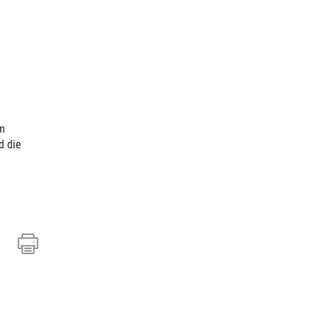
om
d die
nem neuen Fenster geöffnet.