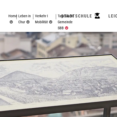
STADTSCHULE
LEI
Home
Leben in
Verkehr I
Tageskarte
Chur
Mobilität
Gemeinde
(ausgewählt)
SBB