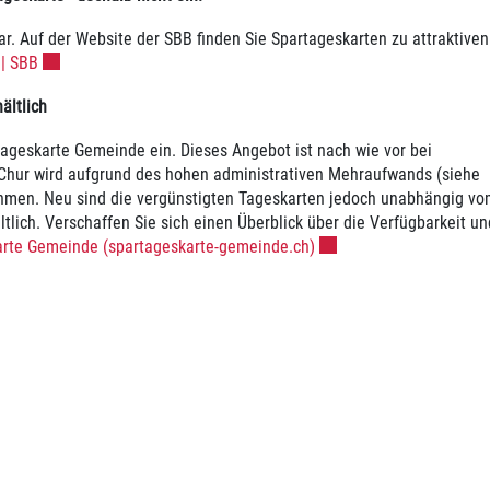
. Auf der Website der SBB finden Sie Spartageskarten zu attraktiven
Externer Link wird in einem neuen Fenster geöffnet.
 | SBB
ältlich
ageskarte Gemeinde ein. Dieses Angebot ist nach wie vor bei
 Chur wird aufgrund des hohen administrativen Mehraufwands (siehe
ehmen. Neu sind die vergünstigten Tageskarten jedoch unabhängig v
lich. Verschaffen Sie sich einen Überblick über die Verfügbarkeit un
Externer Link wird in ei
arte Gemeinde (spartageskarte-gemeinde.ch)