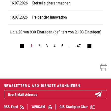
16.07.2026
Kreisel sicherer machen
10.07.2026
Treiber der Innovation
1 bis 20 von 930 Einträgen (gefiltert von 2.103 Einträgen)
1
2
3
4
5
…
47
Fusszeile
NEWSLETTER & ABO-DIENSTE ABONNIEREN
Abonniere
RSS-Feed
WEBCAM
GIS-Stadtplan Chur