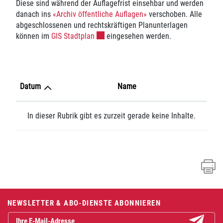
Diese sind während der Auflagefrist einsehbar und werden
danach ins
«Archiv öffentliche Auflagen»
verschoben. Alle
abgeschlossenen und rechtskräftigen Planunterlagen
Externer Link wird in einem neuen Fenst
können im
GIS Stadtplan
eingesehen werden.
Datum
Name
In dieser Rubrik gibt es zurzeit gerade keine Inhalte.
Fusszeile
NEWSLETTER & ABO-DIENSTE ABONNIEREN
Abonniere