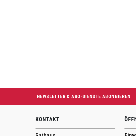
Fusszeile
NEWSLETTER & ABO-DIENSTE ABONNIEREN
KONTAKT
ÖFF
Rathaus
Einw