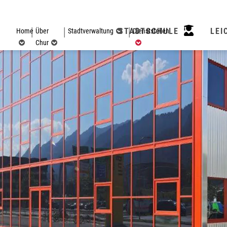
STADTSCHULE
(ausgewählt)
LEI
Home
Über
Stadtverwaltung
Dienststellen
Chur