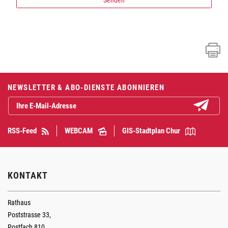
Fusszeile
NEWSLETTER & ABO-DIENSTE ABONNIEREN
Abonniere
RSS-Feed
WEBCAM
GIS-Stadtplan Chur
KONTAKT
Rathaus
Poststrasse 33,
Postfach 810